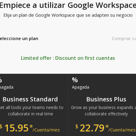
Empiece a utilizar Google Workspac
Elija un plan de Google Workspace que se adapten su negocio
eleccione un plan
Comprar c
Limited offer : Discount on first
cuentas
%
%
pagada
Apagada
Business Standard
Business Plus
et all tools your teams needs to
Grow as your business expands 
collaborate in real time
collaborate effectively
15.95
22.79
*
*
$
$
/Cuenta/mes
/Cuenta/mes