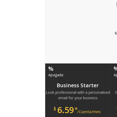
S
%
Apagada
A
Business Starter
Look professional with a personalised
G
email for your business
6.59
*
$
/Cuenta/mes