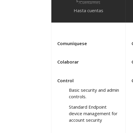
$
/Cuenta/mes
Hasta
cuentas
Comuníquese
Colaborar
Control
Basic security and admin
controls.
Standard Endpoint
device management for
account security