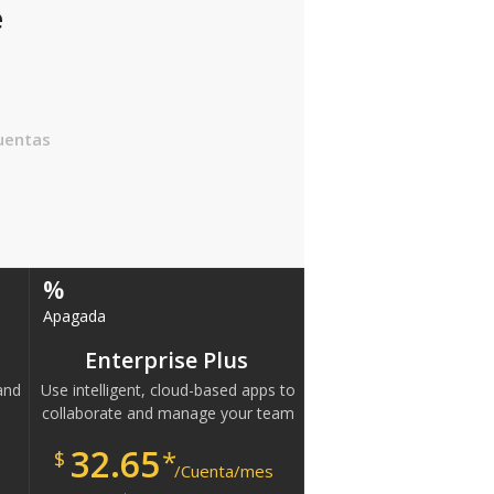
e
uentas
%
Apagada
Enterprise Plus
and
Use intelligent, cloud-based apps to
collaborate and manage your team
32.65
*
$
/Cuenta/mes