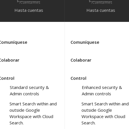
$
$
/Cuenta/mes
/Cuenta/mes
Hasta
cuentas
Hasta
cuentas
Comuníquese
Comuníquese
Colaborar
Colaborar
Control
Control
Standard security &
Enhanced security &
Admin controls
Admin controls
Smart Search within and
Smart Search within and
outside Google
outside Google
Workspace with Cloud
Workspace with Cloud
Search.
Search.