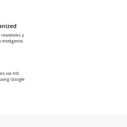
anized
 reuniones y
 inteligente.
ues via HD
 using Google